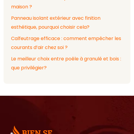
maison ?
Panneau isolant extérieur avec finition
esthétique, pourquoi choisir cela?
Calfeutrage efficace : comment empêcher les
courants d’air chez soi ?
Le meilleur choix entre poêle à granulé et bois :
que privilégier?